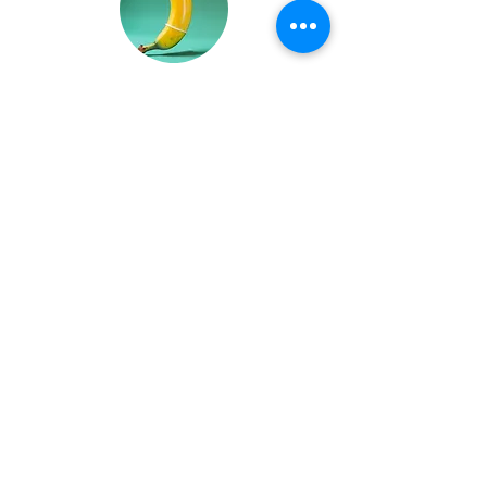
USO DE PRESERVATIVO
Para garantir que a qualidade e
integridade da prótese sejam
mantidas a longo prazo, é altamente
recomendável o uso exclusivo de
preservativos lubrificados à base de
água.
Este tipo de lubrificante é adequado
para contato direto com silicone
médico platinado e evita possíveis
danos que possam comprometer a
funcionalidade e a vida útil do
dispositivo.