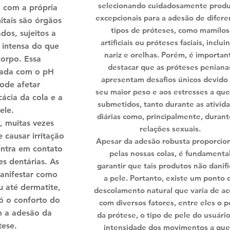
selecionando cuidadosamente prod
a com a própria
excepcionais para a adesão de difere
itais são órgãos
tipos de próteses, como mamilos
dos, sujeitos a
artificiais ou próteses faciais, inclui
 intensa do que
nariz e orelhas. Porém, é importan
corpo. Essa
destacar que as próteses peniana
nada com o pH
apresentam desafios únicos devido
pode afetar
seu maior peso e aos estresses a que
cácia da cola e a
submetidos, tanto durante as ativid
ele.
diárias como, principalmente, durant
, muitas vezes
relações sexuais.
 causar irritação
Apesar da adesão robusta proporcio
entra em contato
pelas nossas colas, é fundamenta
s dentárias. As
garantir que tais produtos não danif
anifestar como
a pele. Portanto, existe um ponto 
u até dermatite,
descolamento natural que varia de a
 o conforto do
com diversos fatores, entre eles o 
m a adesão da
da prótese, o tipo de pele do usuário
tese.
intensidade dos movimentos a que