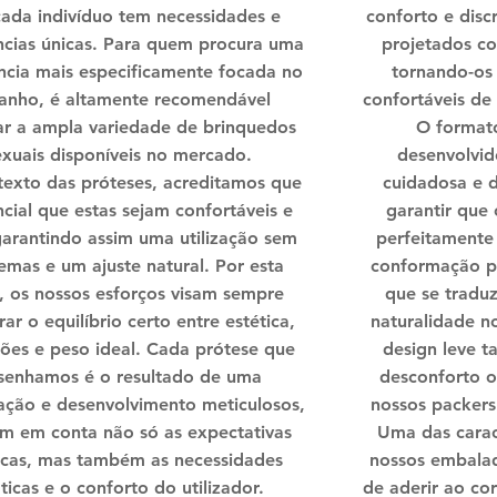
ada indivíduo tem necessidades e
conforto e disc
ncias únicas. Para quem procura uma
projetados c
ncia mais especificamente focada no
tornando-os
anho, é altamente recomendável
confortáveis de
ar a ampla variedade de brinquedos
O formato
exuais disponíveis no mercado.
desenvolvid
exto das próteses, acreditamos que
cuidadosa e 
ncial que estas sejam confortáveis e
garantir que
garantindo assim uma utilização sem
perfeitamente
emas e um ajuste natural. Por esta
conformação pe
, os nossos esforços visam sempre
que se tradu
ar o equilíbrio certo entre estética,
naturalidade n
ões e peso ideal. Cada prótese que
design leve t
senhamos é o resultado de uma
desconforto o
gação e desenvolvimento meticulosos,
nossos packers 
m em conta não só as expectativas
Uma das caract
icas, mas também as necessidades
nossos embalad
ticas e o conforto do utilizador.
de aderir ao co