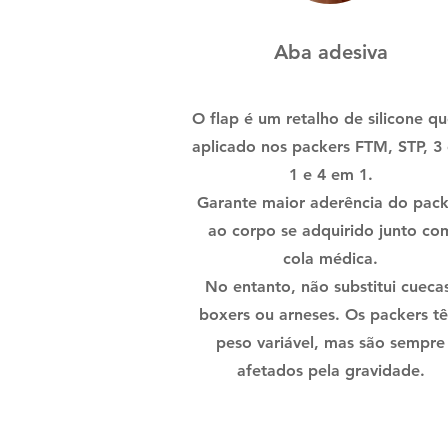
Aba adesiva
O flap é um retalho de silicone qu
aplicado nos packers FTM, STP, 3
1 e 4 em 1.
Garante maior aderência do pack
ao corpo se adquirido junto co
cola médica.
No entanto, não substitui cueca
boxers ou arneses. Os packers t
peso variável, mas são sempre
afetados pela gravidade.