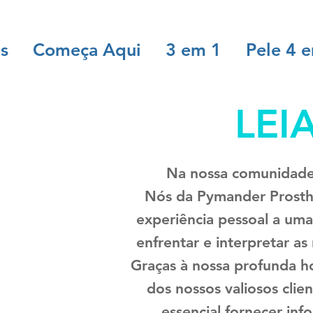
es
Começa Aqui
3 em 1
Pele 4 
LEI
Na nossa comunidade,
Nós da Pymander Prosthe
experiência pessoal a um
enfrentar e interpretar a
Graças à nossa profunda ho
dos nossos valiosos clie
essencial fornecer inf