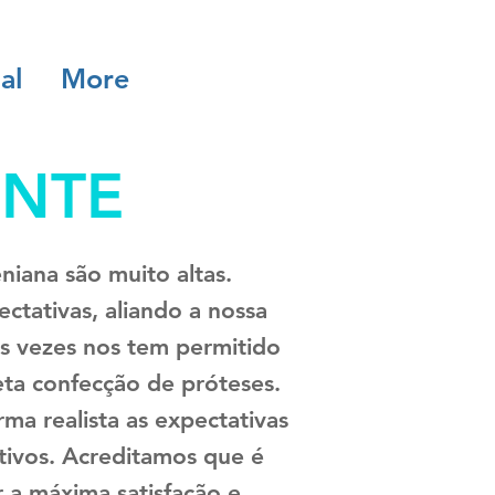
al
More
ENTE
iana são muito altas.
tativas, aliando a nossa
s vezes nos tem permitido
eta confecção de próteses.
ma realista as expectativas
ativos. Acreditamos que é
r a máxima satisfação e