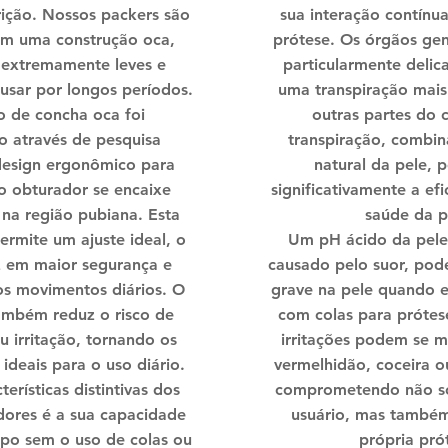
rição. Nossos packers são
sua interação contínu
om uma construção oca,
prótese. Os órgãos gen
 extremamente leves e
particularmente delica
 usar por longos períodos.
uma transpiração mais
 de concha oca foi
outras partes do 
o através de pesquisa
transpiração, combi
design ergonômico para
natural da pele, 
 o obturador se encaixe
significativamente a efi
 na região pubiana. Esta
saúde da p
rmite um ajuste ideal, o
Um pH ácido da pele
z em maior segurança e
causado pelo suor, pode
os movimentos diários. O
grave na pele quando 
ambém reduz o risco de
com colas para prótese
u irritação, tornando os
irritações podem se m
ideais para o uso diário.
vermelhidão, coceira o
erísticas distintivas dos
comprometendo não só
ores é a sua capacidade
usuário, mas també
rpo sem o uso de colas ou
própria pró