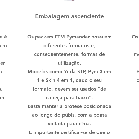
Embalagem ascendente
e é
Os packers FTM Pymander possuem
Os
 em
diferentes formatos e,
consequentemente, formas de
mo
er
utilização.
m
Modelos como Yoda STP, Pym 3 em
B
1 e Skin 4 em 1, dado o seu
c
s,
formato, devem ser usados “de
êm
cabeça para baixo”.
Basta manter a prótese posicionada
ao longo do púbis, com a ponta
voltada para cima.
É importante certificar-se de que o