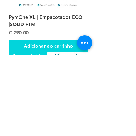
PymOne XL | Empacotador ECO
|SOLID FTM
Preço
€ 290,00
Adicionar ao carrinho
Preço reduzido