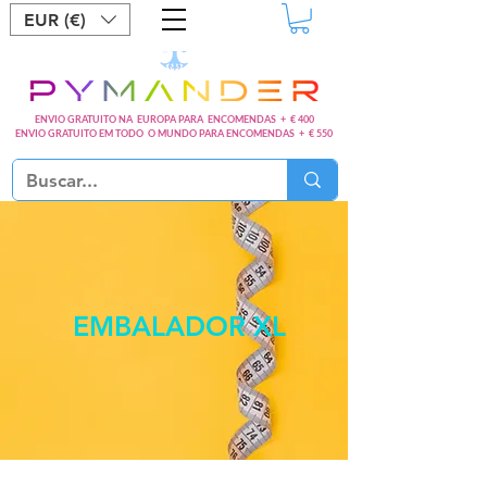
EUR (€)
ENVIO GRATUITO NA EUROPA PARA ENCOMENDAS + € 400
ENVIO GRATUITO EM TODO O MUNDO PARA ENCOMENDAS + € 550
EMBALADOR XL