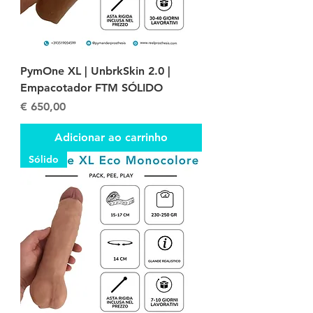
PymOne XL | UnbrkSkin 2.0 |
Empacotador FTM SÓLIDO
Preço
€ 650,00
Adicionar ao carrinho
Sólido