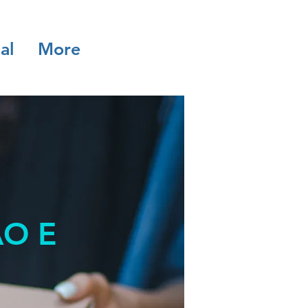
al
More
O E