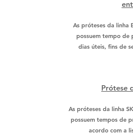
en
As próteses da linha
possuem tempo de 
dias úteis, fins d
Prótese 
As próteses da linha S
possuem tempos de pr
acordo com a li