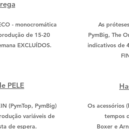
trega
 ECO - monocromática
As prótese
produção de 15-20
PymBig, The O
e semana EXCLUÍDOS.
indicativos de
FI
de PELE
Ha
KIN (PymTop, PymBig)
Os acessórios (
odução variáveis de
tempos d
sta de espera.
Boxer e Arnê