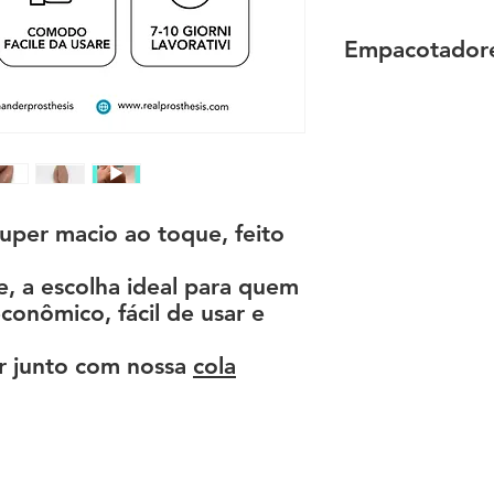
Empacotadore
O packer tem apenas
portanto, não pode 
relatórios.
Recomendamos o uso
largos nem muito ap
A prótese não deve 
per macio ao toque, feito
órgãos genitais.
e, a escolha ideal para quem
conômico, fácil de usar e
 junto com nossa
cola