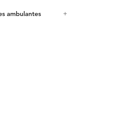
s ambulantes
 a função de caminhar;
ser usado como STP e para
 de boxers justos, nem muito
ertados.
entrar em contato direto com os