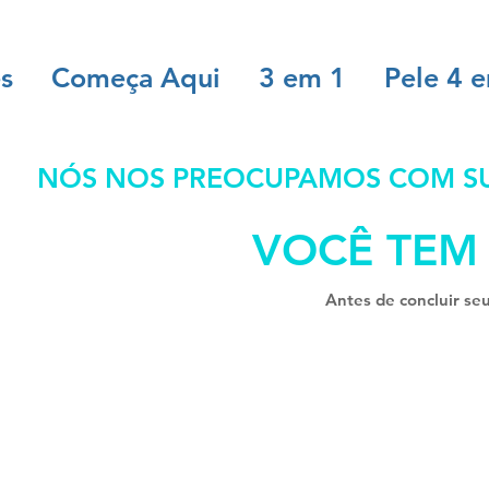
es
Começa Aqui
3 em 1
Pele 4 
NÓS NOS PREOCUPAMOS COM SUA
VOCÊ TEM
Antes de concluir se