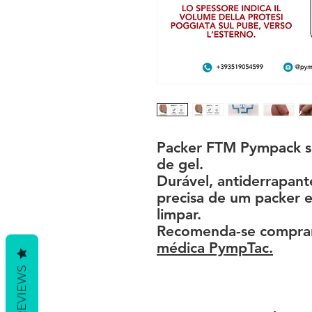
Packer FTM Pympack su
de gel.
Durável, antiderrapant
precisa de um packer e
limpar.
Recomenda-se comprar
médica PympTac.
REVIEWS