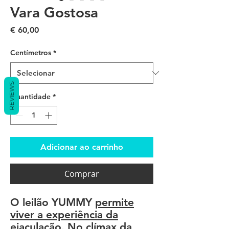
Vara Gostosa
Preço
€ 60,00
Centímetros
*
REVIEWS
Quantidade
*
Adicionar ao carrinho
Comprar
O leilão YUMMY
permite
viver a experiência da
ejaculação.
No clímax da